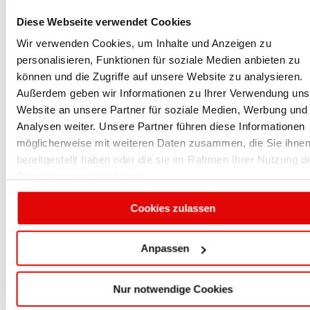
Diese Webseite verwendet Cookies
Wir verwenden Cookies, um Inhalte und Anzeigen zu
personalisieren, Funktionen für soziale Medien anbieten zu
können und die Zugriffe auf unsere Website zu analysieren.
Außerdem geben wir Informationen zu Ihrer Verwendung uns
Website an unsere Partner für soziale Medien, Werbung und
Analysen weiter. Unsere Partner führen diese Informationen
möglicherweise mit weiteren Daten zusammen, die Sie ihne
bereitgestellt haben oder die sie im Rahmen Ihrer Nutzung d
Noch genießen wir die Sommerferien und die
unterrichtsfreie Zeit - doch schon nähert sich
Dienste gesammelt haben.
das Schuljahresende mit den
Abschlußprüfungen und das neue
Cookies zulassen
Ausbildungsjahr steht vor der Tür. Für
Interessierte bieten wir im Herbst wieder einige
Fortbildungsveranstaltungen im Bereich Pflege
Anpassen
an. Weiterführende Informationen finden Sie
hier
...
Nur notwendige Cookies
<
Zurück zu: Aktuelles